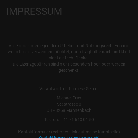
IMPRESSUM
Alle Fotos unterliegen dem Urheber- und Nutzungsrecht von mir,
wenn Ihr sie verwenden möchtet, dann fragt bitte nach und klaut
nicht einfach! Danke.
Die Lizenzgebühren sind nicht besonders hoch oder werden
geschenkt.
Verantwortlich für diese Seiten:
Michael Prax
Seestrasse 8
CH - 8268 Mannenbach
Telefon: +41 71 660 01 50
Kontaktformular (externer Link auf meine Kunstseite)